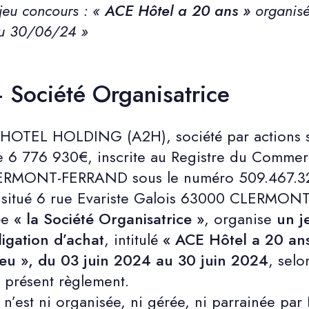
jeu concours : «
ACE Hôtel a 20 ans »
organise
u 30/06/24 »
– Société Organisatrice
E HOTEL HOLDING (A2H), société par actions s
de 6 776 930€, inscrite au Registre du Commer
CLERMONT-FERRAND sous le numéro 509.467.32
st situé 6 rue Evariste Galois 63000 CLERMON
́e
« la Société Organisatrice »
, organise
un j
ligation d’achat
, intitulé
« ACE Hôtel a 20 an
 Jeu », du 03 juin 2024 au 30 juin 2024
, selo
 présent règlement.
n’est ni organisée, ni gérée, ni parrainée par