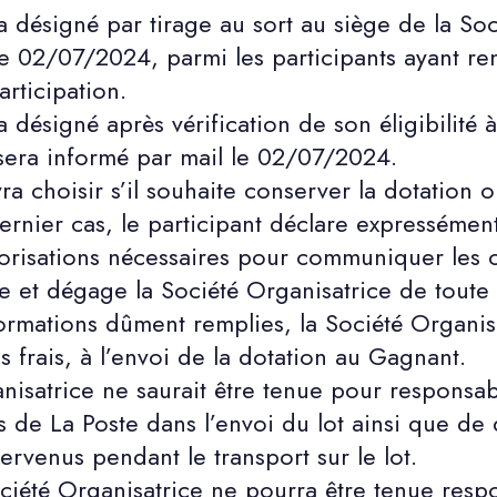
désigné par tirage au sort au siège de la Socie
le 02/07/2024, parmi les participants ayant ren
rticipation.
ésigné après vérification de son éligibilité a
sera informé par mail le 02/07/2024.
 choisir s’il souhaite conserver la dotation ou 
ernier cas, le participant déclare expressément
utorisations nécessaires pour communiquer les
ire et dégage la Société Organisatrice de toute 
ormations dûment remplies, la Société Organis
es frais, à l’envoi de la dotation au Gagnant.
anisatrice ne saurait être tenue pour responsa
 de La Poste dans l’envoi du lot ainsi que de de
ntervenus pendant le transport sur le lot.
iété Organisatrice ne pourra être tenue resp