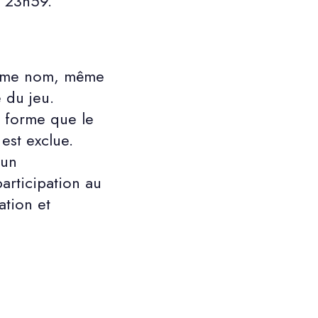
 23h59.
même nom, même
 du jeu.
e forme que le
 est exclue.
cun
articipation au
ation et