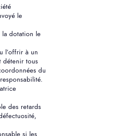
́té
voyé le
̀ la dotation le
l’offrir à un
 détenir tous
 coordonnées du
responsabilité.
atrice
ble des retards
́fectuosité,
onsable si les