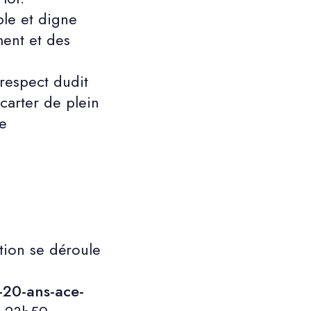
ble et digne
ment et des
respect dudit
écarter de plein
e
tion se déroule
-20-ans-ace-