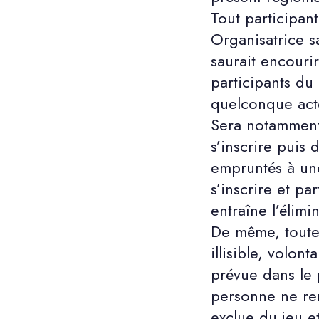
Tout participant 
Organisatrice san
saurait encourir
participants du
quelconque acte
Sera notamment 
s’inscrire puis 
empruntés à u
s’inscrire et p
entraîne l’élim
De même, toute 
illisible, volon
prévue dans le 
personne ne rem
exclue du jeu et