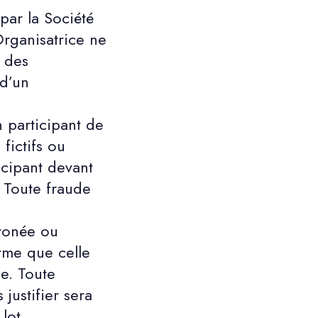
ar la Société
 Organisatrice ne
s des
 d’un
 participant de
fictifs ou
icipant devant
. Toute fraude
ronée ou
orme que celle
le. Toute
justifier sera
lot.