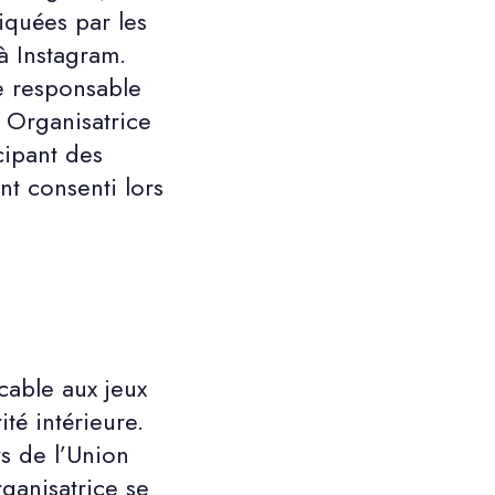
quées par les
à Instagram.
le responsable
́ Organisatrice
cipant des
nt consenti lors
icable aux jeux
é intérieure.
ys de l’Union
Organisatrice se