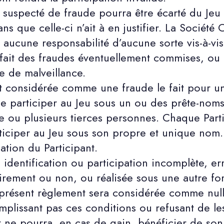
suspecté de fraude pourra être écarté du Jeu p
s que celle-ci n’ait à en justifier. La Société
 aucune responsabilité d’aucune sorte vis-à-vi
 fait des fraudes éventuellement commises, ou
 de malveillance.
considérée comme une fraude le fait pour un
de participer au Jeu sous un ou des prête-noms 
ne ou plusieurs tierces personnes. Chaque Part
articiper au Jeu sous son propre et unique nom
ination du Participant.
identification ou participation incomplète, er
tairement ou non, ou réalisée sous une autre f
présent règlement sera considérée comme nul
plissant pas ces conditions ou refusant de les 
 ne pourra, en cas de gain, bénéficier de son 