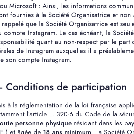
u Microsoft : Ainsi, les informations communi
ont fournies à la Société Organisatrice et non 
t rappelé que la Société Organisatrice est seu
 compte Instagram. Le cas échéant, la Sociéte
esponsabilité quant au non-respect par le parti
́rales de Instagram auxquelles il a préalableme
 de son compte Instagram.
– Conditions de participation
s à la réglementation de la loi française appl
amment l’article L. 320-6 du Code de la sécurit
̀ toute personne physique
résidant dans les pa
E.) et âgée de
18 ans minimum
. La Société 