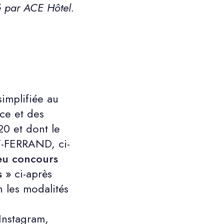
́ par ACE Hôtel.
implifiée au
ce et des
0 et dont le
T-FERRAND, ci-
eu concours
s »
ci-après
n les modalités
 Instagram,