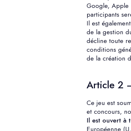
Google, Apple o
participants ser
Il est égalemen
de la gestion du
décline toute r
conditions géne
de la création
Article 2 
Ce jeu est soumi
et concours, not
Il est ouvert a
Européenne (U.