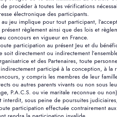
t de procéder à toutes les vérifications néces
adresse électronique des participants.
 au jeu implique pour tout participant, l’accept
 présent règlement ainsi que des lois et règle
jeu concours en vigueur en France.
oute participation au présent Jeu et du bénéf
e soit directement ou indirectement l’ensembl
Organisatrice et des Partenaires, toute personn
ndirectement participé à la conception, à la re
oncours, y compris les membres de leur famill
ects ou autres parents vivants ou non sous leur
age, P.A.C.S. ou vie maritale reconnue ou non)
nt interdit, sous peine de poursuites judiciaires
toute participation effectuée contrairement au
ent rendra la participation invalide.