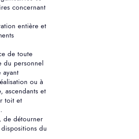
saires concernant
ation entière et
ments
ice de toute
e du personnel
e ayant
́alisation ou à
e, ascendants et
 toit et
.
, de détourner
x dispositions du